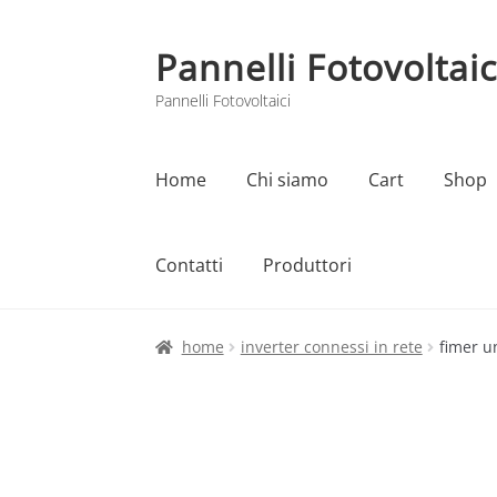
Pannelli Fotovoltaic
Vai
Vai
alla
al
Pannelli Fotovoltaici
navigazione
contenuto
Home
Chi siamo
Cart
Shop
Contatti
Produttori
Home
Cart
Checkout
Chi siamo
Contatti
home
inverter connessi in rete
fimer u