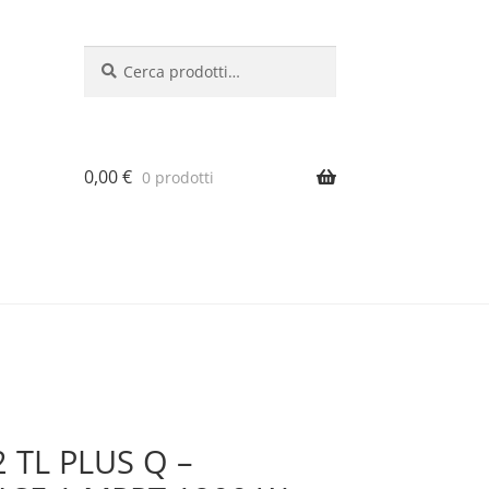
Cerca:
Cerca
0,00
€
0 prodotti
 TL PLUS Q –