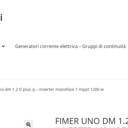
i
Generatori corrente elettrica – Gruppi di continuità
My account
Produttori
Sample Page
Shop
no dm 1.2 tl plus q – inverter monofase 1 mppt 1200 w
FIMER UNO DM 1.2