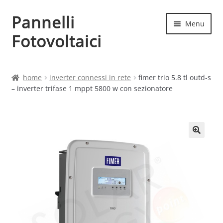
Pannelli
Vai
Vai
Menu
alla
al
Fotovoltaici
navigazione
contenuto
Home
home
inverter connessi in rete
fimer trio 5.8 tl outd-s
– inverter trifase 1 mppt 5800 w con sezionatore
Cart
Checkout
Chi siamo
Contatti
My account
Produttori