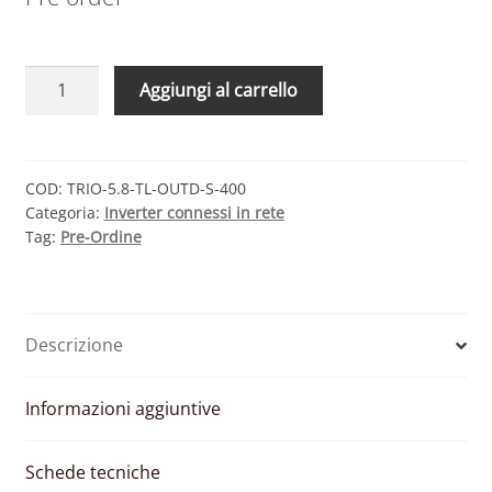
FIMER
Aggiungi al carrello
TRIO
5.8
TL
OUTD-
COD:
TRIO-5.8-TL-OUTD-S-400
Categoria:
Inverter connessi in rete
S
Tag:
Pre-Ordine
–
INVERTER
TRIFASE
1
Descrizione
MPPT
5800
W
Informazioni aggiuntive
CON
SEZIONATORE
Schede tecniche
quantità