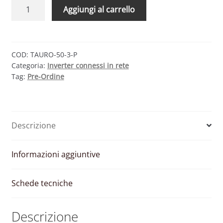
FRONIUS
Aggiungi al carrello
TAURO
50-
3-
P
COD:
TAURO-50-3-P
Categoria:
Inverter connessi in rete
–
Tag:
Pre-Ordine
INVERTER
DI
STRINGA
TRIFASE
Descrizione
50000W
quantità
Informazioni aggiuntive
Schede tecniche
Descrizione