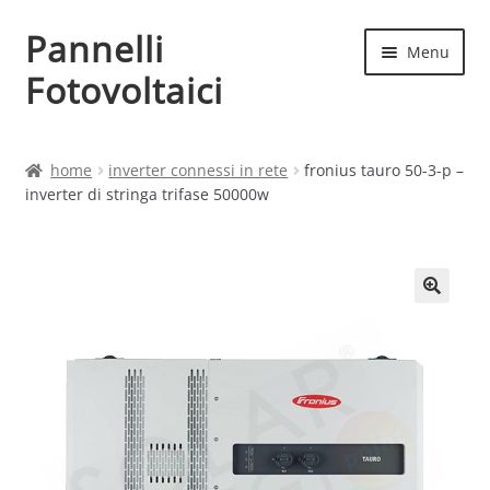
Pannelli
Vai
Vai
Menu
alla
al
Fotovoltaici
navigazione
contenuto
Home
home
inverter connessi in rete
fronius tauro 50-3-p –
inverter di stringa trifase 50000w
Cart
Checkout
Chi siamo
Contatti
My account
Produttori