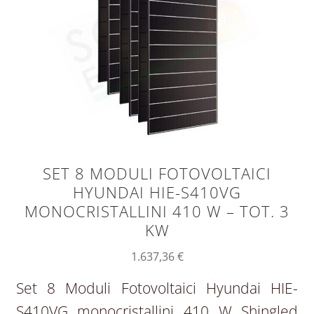
SET 8 MODULI FOTOVOLTAICI
HYUNDAI HIE-S410VG
MONOCRISTALLINI 410 W – TOT. 3
KW
1.637,36
€
Set 8 Moduli Fotovoltaici Hyundai HIE-
S410VG monocristallini 410 W Shingled