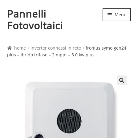
Pannelli
Vai
Vai
Menu
alla
al
Fotovoltaici
navigazione
contenuto
Home
home
inverter connessi in rete
fronius symo gen24
plus – ibrido trifase – 2 mppt – 5.0 kw plus
Cart
Checkout
Chi siamo
Contatti
My account
Produttori