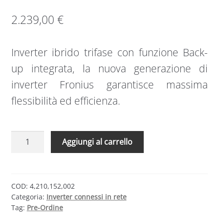
2.239,00
€
Inverter ibrido trifase con funzione Back-
up integrata, la nuova generazione di
inverter Fronius garantisce massima
flessibilità ed efficienza.
Fronius
Aggiungi al carrello
Symo
GEN24
Plus
–
COD:
4,210,152,002
Categoria:
Inverter connessi in rete
ibrido
Tag:
Pre-Ordine
trifase