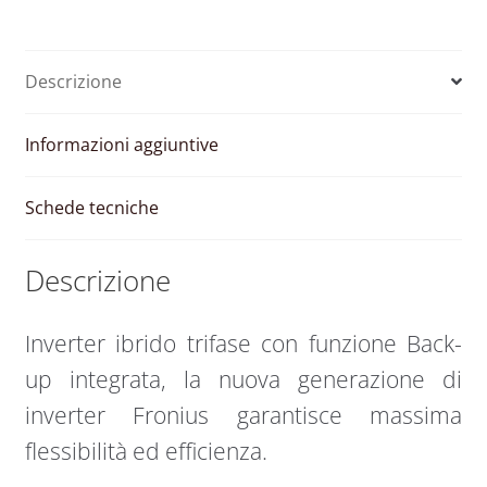
–
2
MPPT
Descrizione
–
5.0
kW
Informazioni aggiuntive
Plus
quantità
Schede tecniche
Descrizione
Inverter ibrido trifase con funzione Back-
up integrata, la nuova generazione di
inverter Fronius garantisce massima
flessibilità ed efficienza.