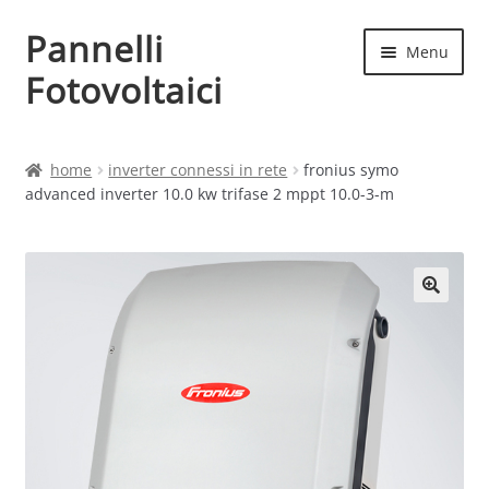
Pannelli
Vai
Vai
Menu
alla
al
Fotovoltaici
navigazione
contenuto
Home
home
inverter connessi in rete
fronius symo
advanced inverter 10.0 kw trifase 2 mppt 10.0-3-m
Cart
Checkout
Chi siamo
Contatti
My account
Produttori