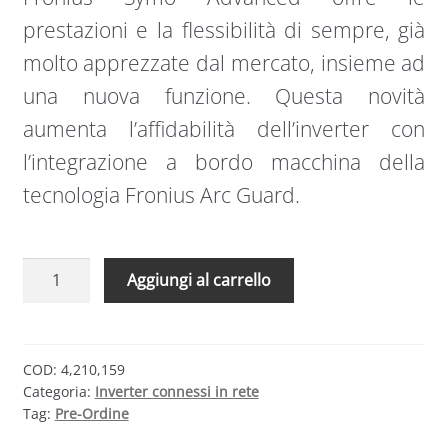
prestazioni e la flessibilità di sempre, già
molto apprezzate dal mercato, insieme ad
una nuova funzione. Questa novità
aumenta l’affidabilità dell’inverter con
l’integrazione a bordo macchina della
tecnologia Fronius Arc Guard.
Fronius
Aggiungi al carrello
SYMO
ADVANCED
inverter
10.0
COD:
4,210,159
Categoria:
Inverter connessi in rete
kW
Tag:
Pre-Ordine
trifase
2