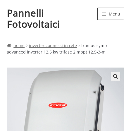
Pannelli
Vai
Vai
Menu
alla
al
Fotovoltaici
navigazione
contenuto
Home
home
inverter connessi in rete
fronius symo
advanced inverter 12.5 kw trifase 2 mppt 12.5-3-m
Cart
Checkout
Chi siamo
Contatti
My account
Produttori