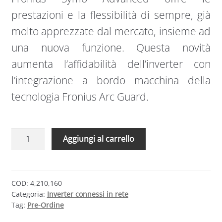
prestazioni e la flessibilità di sempre, già
molto apprezzate dal mercato, insieme ad
una nuova funzione. Questa novità
aumenta l’affidabilità dell’inverter con
l’integrazione a bordo macchina della
tecnologia Fronius Arc Guard.
Fronius
Aggiungi al carrello
SYMO
ADVANCED
inverter
12.5
COD:
4,210,160
Categoria:
Inverter connessi in rete
kW
Tag:
Pre-Ordine
trifase
2