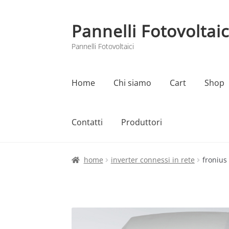
Pannelli Fotovoltaic
Vai
Vai
alla
al
Pannelli Fotovoltaici
navigazione
contenuto
Home
Chi siamo
Cart
Shop
Contatti
Produttori
Home
Cart
Checkout
Chi siamo
Contatti
home
inverter connessi in rete
fronius