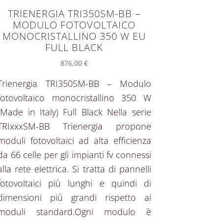
TRIENERGIA TRI350SM-BB –
MODULO FOTOVOLTAICO
MONOCRISTALLINO 350 W EU
FULL BLACK
876,00
€
Trienergia TRI350SM-BB – Modulo
fotovoltaico monocristallino 350 W
(Made in Italy) Full Black Nella serie
TRIxxxSM-BB Trienergia propone
moduli fotovoltaici ad alta efficienza
da 66 celle per gli impianti fv connessi
alla rete elettrica. Si tratta di pannelli
fotovoltaici più lunghi e quindi di
dimensioni più grandi rispetto ai
moduli standard.Ogni modulo è