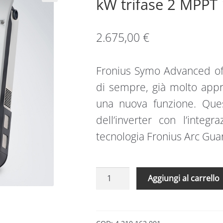
kW trifase 2 MPPT 
2.675,00
€
Fronius Symo Advanced offre
di sempre, già molto app
una nuova funzione. Quest
dell’inverter con l’inte
tecnologia Fronius Arc Gua
Fronius
Aggiungi al carrello
SYMO
ADVANCED
inverter
17.5