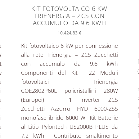
KIT FOTOVOLTAICO 6 KW
TRIENERGIA – ZCS CON
ACCUMULO DA 9,6 KWH
10.424,83
€
o
Kit fotovoltaico 6 kW per connessione
W
alla rete Trienergia – ZCS Zucchetti
t
con accumulo da 9.6 kWh
y
Componenti del Kit 22 Moduli
a
fotovoltaici Trienergia
i
COE2802P60L policristallini 280W
a
(Europei) 1 Inverter ZCS
r
Zucchetti Azzurro HYD 6000-ZSS
i
monofase ibrido 6000 W Kit Batterie
a
al Litio Pylontech US2000B PLUS da
i
7.2 kWh Contributo smaltimento