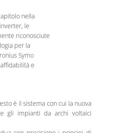
pitolo nella
nverter, le
mente riconosciute
ogia per la
Fronius Symo
affidabilità e
esto è il sistema con cui la nuova
 gli impianti da archi voltaici
idua con precisione i principi di