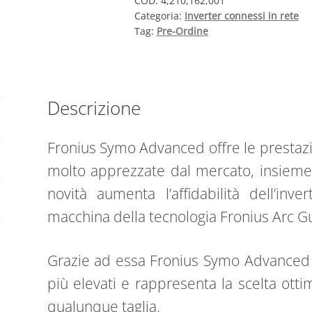
COD:
4,210,162,001
Categoria:
Inverter connessi in rete
kW
Tag:
Pre-Ordine
trifase
2
MPPT
17.5-
Descrizione
3-
M
LITE
Fronius Symo Advanced offre le prestazion
quantità
molto apprezzate dal mercato, insieme
novità aumenta l’affidabilità dell’inv
macchina della tecnologia Fronius Arc G
Grazie ad essa Fronius Symo Advanced s
più elevati e rappresenta la scelta ott
qualunque taglia.