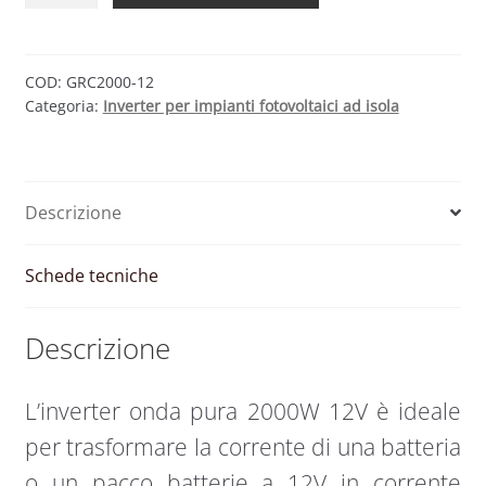
pura
2000W
12V
COD:
GRC2000-12
Categoria:
Inverter per impianti fotovoltaici ad isola
Stand
alone
|
Green
Descrizione
Cell
quantità
Schede tecniche
Descrizione
L’inverter onda pura 2000W 12V è ideale
per trasformare la corrente di una batteria
o un pacco batterie a 12V in corrente