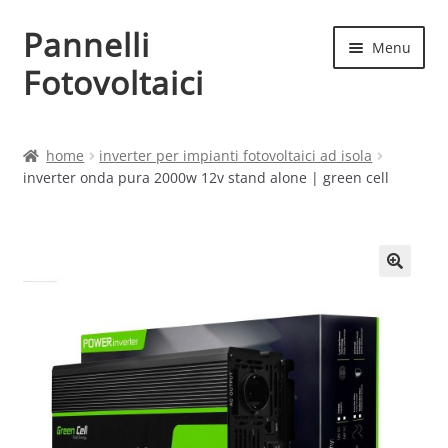
Pannelli
Vai
Vai
Menu
alla
al
Fotovoltaici
navigazione
contenuto
Home
home
inverter per impianti fotovoltaici ad isola
inverter onda pura 2000w 12v stand alone | green cell
Cart
Checkout
Chi siamo
Contatti
My account
Produttori