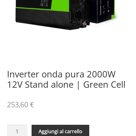
Sample Page
Shop
Inverter onda pura 2000W
12V Stand alone | Green Cell
253,60
€
Inverter
Aggiungi al carrello
onda