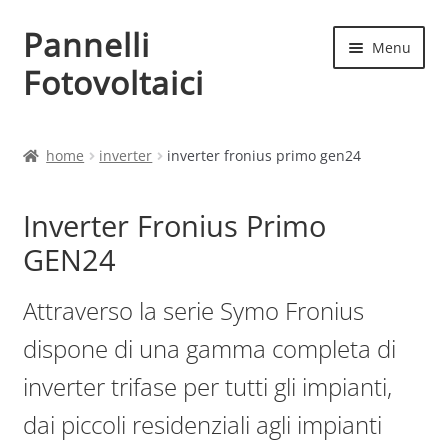
Pannelli
Vai
Vai
Menu
alla
al
Fotovoltaici
navigazione
contenuto
Home
home
inverter
inverter fronius primo gen24
Cart
Inverter Fronius Primo
Checkout
GEN24
Chi siamo
Attraverso la serie Symo Fronius
Contatti
dispone di una gamma completa di
inverter trifase per tutti gli impianti,
My account
dai piccoli residenziali agli impianti
Produttori