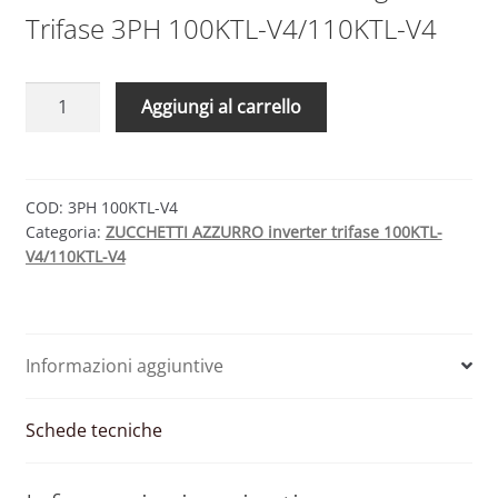
Trifase 3PH 100KTL-V4/110KTL-V4
ZUCCHETTI
Aggiungi al carrello
AZZURRO
inverter
trifase
100KTL-
COD:
3PH 100KTL-V4
Categoria:
ZUCCHETTI AZZURRO inverter trifase 100KTL-
V4
V4/110KTL-V4
quantità
Informazioni aggiuntive
Schede tecniche