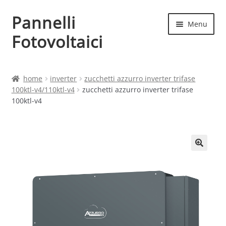
Pannelli
Vai
Vai
Menu
alla
al
Fotovoltaici
navigazione
contenuto
Home
home
inverter
zucchetti azzurro inverter trifase
100ktl-v4/110ktl-v4
zucchetti azzurro inverter trifase
Cart
100ktl-v4
Checkout
Chi siamo
Contatti
My account
Produttori