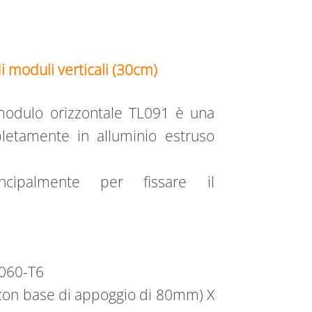
i moduli verticali (30cm)
 modulo orizzontale TL091 è una
etamente in alluminio estruso
ncipalmente per fissare il
6060-T6
 con base di appoggio di 80mm) X