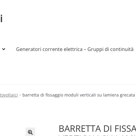
i
Generatori corrente elettrica – Gruppi di continuità
My account
Produttori
Sample Page
Shop
tovoltaici
barretta di fissaggio moduli verticali su lamiera grecata
BARRETTA DI FIS