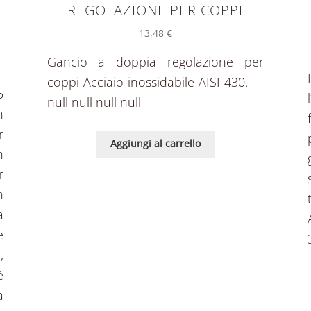
REGOLAZIONE PER COPPI
13,48
€
Gancio a doppia regolazione per
coppi Acciaio inossidabile AISI 430.
5
null null null null
n
r
Aggiungi al carrello
n
r
n
a
e
,
è
a