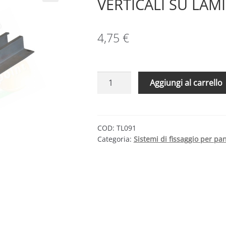
VERTICALI SU LAM
4,75
€
BARRETTA
Aggiungi al carrello
DI
FISSAGGIO
MODULI
VERTICALI
COD:
TL091
Categoria:
Sistemi di fissaggio per pan
SU
LAMIERA
GRECATA
quantità