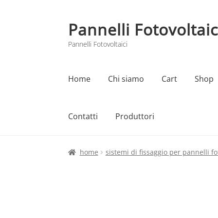
Pannelli Fotovoltaic
Vai
Vai
alla
al
Pannelli Fotovoltaici
navigazione
contenuto
Home
Chi siamo
Cart
Shop
Contatti
Produttori
Home
Cart
Checkout
Chi siamo
Contatti
home
sistemi di fissaggio per pannelli fo