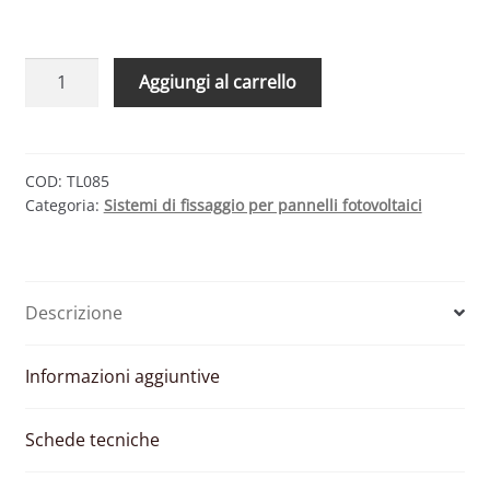
SUPPORTO
Aggiungi al carrello
TRIANGOLARE
FISSO
A
30°
COD:
TL085
Categoria:
Sistemi di fissaggio per pannelli fotovoltaici
PER
MODULO
FOTOVOLTAICO
ORIZZONTALE
Descrizione
quantità
Informazioni aggiuntive
Schede tecniche