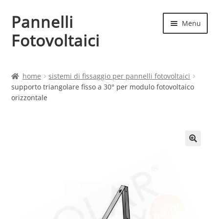
Pannelli
Vai
Vai
Menu
alla
al
Fotovoltaici
navigazione
contenuto
Home
home
sistemi di fissaggio per pannelli fotovoltaici
supporto triangolare fisso a 30° per modulo fotovoltaico
Cart
orizzontale
Checkout
Chi siamo
Contatti
My account
Produttori