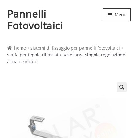
Pannelli
Vai
Vai
Menu
alla
al
Fotovoltaici
navigazione
contenuto
Home
home
sistemi di fissaggio per pannelli fotovoltaici
staffa per tegola ribassata base larga singola regolazione
Cart
acciaio zincato
Checkout
Chi siamo
Contatti
My account
Produttori