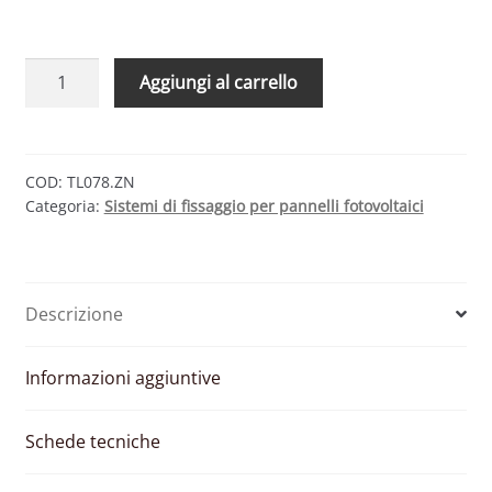
STAFFA
Aggiungi al carrello
PER
TEGOLA
RIBASSATA
BASE
COD:
TL078.ZN
Categoria:
Sistemi di fissaggio per pannelli fotovoltaici
LARGA
SINGOLA
REGOLAZIONE
ACCIAIO
Descrizione
ZINCATO
quantità
Informazioni aggiuntive
Schede tecniche