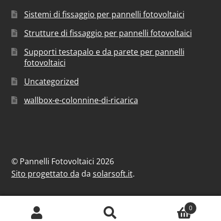
Sistemi di fissaggio per pannelli fotovoltaici
Strutture di fissaggio per pannelli fotovoltaici
Supporti testapalo e da parete per pannelli
fotovoltaici
Uncategorized
wallbox-e-colonnine-di-ricarica
© Pannelli Fotovoltaici 2026
Sito progettato da
da
solarsoft.it
.
0
Cerca:
Cerca