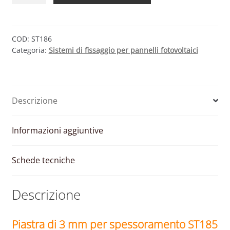
3
MM
PER
COD:
ST186
Categoria:
Sistemi di fissaggio per pannelli fotovoltaici
SPESSORAMENTO
ST185
quantità
Descrizione
Informazioni aggiuntive
Schede tecniche
Descrizione
Piastra di 3 mm per spessoramento ST185