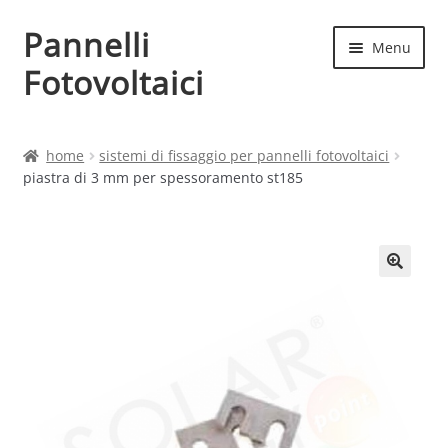
Pannelli
Vai
Vai
Menu
alla
al
Fotovoltaici
navigazione
contenuto
Home
home
sistemi di fissaggio per pannelli fotovoltaici
piastra di 3 mm per spessoramento st185
Cart
Checkout
Chi siamo
Contatti
My account
Produttori