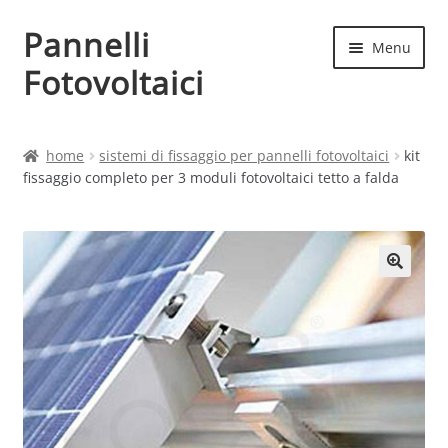
Pannelli
Vai
Vai
Menu
alla
al
Fotovoltaici
navigazione
contenuto
Home
home
sistemi di fissaggio per pannelli fotovoltaici
kit
fissaggio completo per 3 moduli fotovoltaici tetto a falda
Cart
Checkout
Chi siamo
Contatti
My account
Produttori