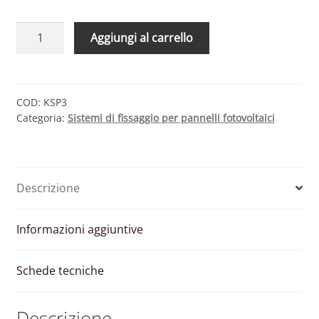
KIT
Aggiungi al carrello
FISSAGGIO
COMPLETO
PER
3
COD:
KSP3
Categoria:
Sistemi di fissaggio per pannelli fotovoltaici
MODULI
FOTOVOLTAICI
TETTO
A
Descrizione
FALDA
quantità
Informazioni aggiuntive
Schede tecniche
Descrizione