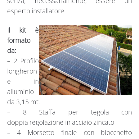
senza, necessariamente, essere un
esperto installatore
Il kit è
formato
da:
– 2 Profilo
longheron
e in
alluminio
da 3,15 mt.
– 8 Staffa per tegola con
doppia regolazione in acciaio zincato
– 4 Morsetto finale con blocchetto