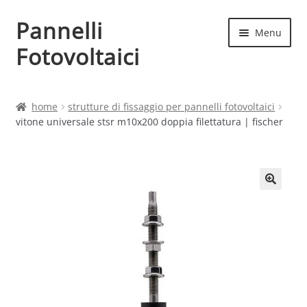
Pannelli
Vai
Vai
Menu
alla
al
Fotovoltaici
navigazione
contenuto
Home
home
strutture di fissaggio per pannelli fotovoltaici
vitone universale stsr m10x200 doppia filettatura | fischer
Cart
Checkout
Chi siamo
Contatti
My account
Produttori