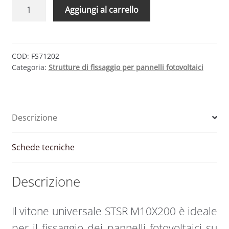
Vitone
Aggiungi al carrello
universale
STSR
M10X200
doppia
COD:
FS71202
Categoria:
Strutture di fissaggio per pannelli fotovoltaici
filettatura
|
Fischer
quantità
Descrizione
Schede tecniche
Descrizione
Il vitone universale STSR M10X200 è ideale
per il fissaggio dei pannelli fotovoltaici su