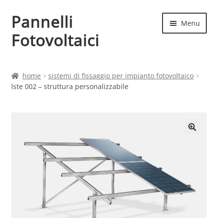
Pannelli
Vai
Vai
Menu
alla
al
Fotovoltaici
navigazione
contenuto
Home
home
sistemi di fissaggio per impianto fotovoltaico
lste 002 – struttura personalizzabile
Cart
Checkout
Chi siamo
Contatti
My account
Produttori