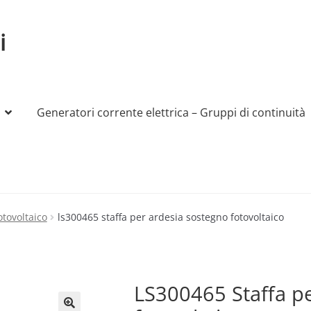
i
Generatori corrente elettrica – Gruppi di continuità
My account
Produttori
Sample Page
Shop
otovoltaico
ls300465 staffa per ardesia sostegno fotovoltaico
LS300465 Staffa pe