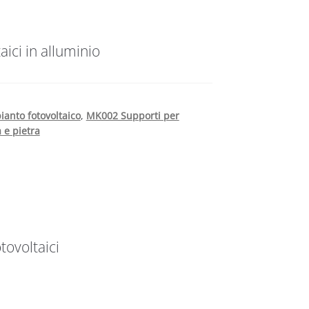
aici in alluminio
ianto fotovoltaico
,
MK002 Supporti per
 e pietra
ovoltaici