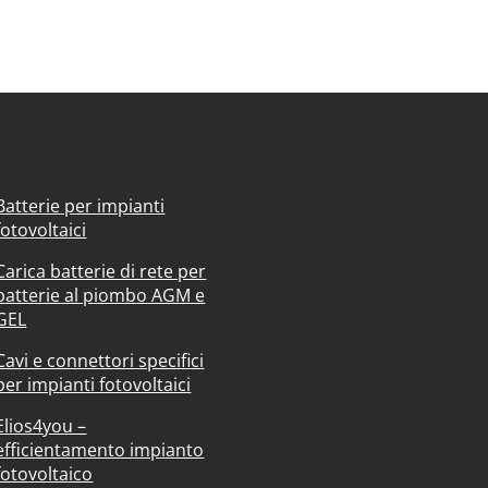
Batterie per impianti
fotovoltaici
Carica batterie di rete per
batterie al piombo AGM e
GEL
Cavi e connettori specifici
per impianti fotovoltaici
Elios4you –
efficientamento impianto
fotovoltaico