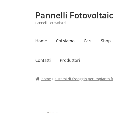
Pannelli Fotovoltaic
Vai
Vai
alla
al
Pannelli Fotovoltaici
navigazione
contenuto
Home
Chi siamo
Cart
Shop
Contatti
Produttori
Home
Cart
Checkout
Chi siamo
Contatti
home
sistemi di fissaggio per impianto f