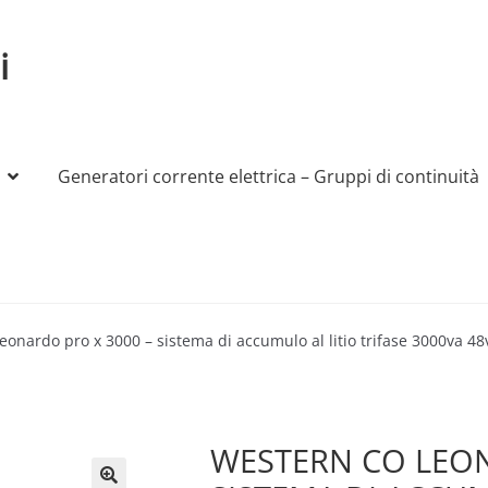
i
Generatori corrente elettrica – Gruppi di continuità
My account
Produttori
Sample Page
Shop
eonardo pro x 3000 – sistema di accumulo al litio trifase 3000va 48
WESTERN CO LEON