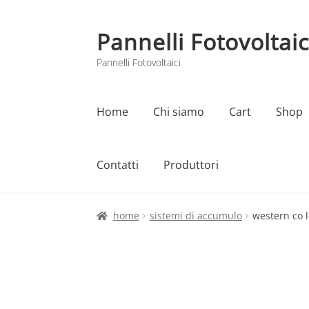
Pannelli Fotovoltaic
Vai
Vai
alla
al
Pannelli Fotovoltaici
navigazione
contenuto
Home
Chi siamo
Cart
Shop
Contatti
Produttori
Home
Cart
Checkout
Chi siamo
Contatti
home
sistemi di accumulo
western co l