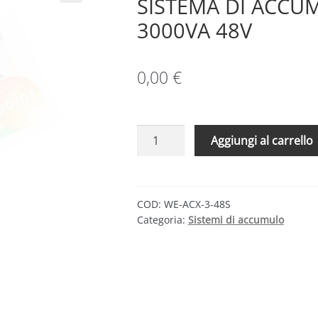
SISTEMA DI ACCUM
3000VA 48V
0,00
€
WESTERN
Aggiungi al carrello
CO
LEONARDO
PRO
X
COD:
WE-ACX-3-48S
Categoria:
Sistemi di accumulo
3000
–
SISTEMA
DI
ACCUMULO
AL