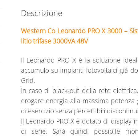
LITIO
Descrizione
TRIFASE
3000VA
48V
Western Co Leonardo PRO X 3000 – Sist
quantità
litio trifase 3000VA 48V
Il Leonardo PRO X è la soluzione idea
accumulo su impianti fotovoltaici già do
Grid.
In caso di black-out della rete elettri
erogare energia alla massima potenza g
di esercizio senza percettibili discontinu
Il Leonardo PRO X è dotato di display i
di serie. Sarà quindi possibile mon