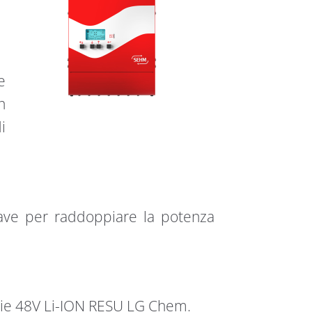
e
n
i
lave per raddoppiare la potenza
terie 48V Li-ION RESU LG Chem.